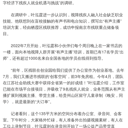
字经济下残疾人就业机遇与挑战”的调研。
在调研中，叶泓霆进一步认识到，视障残疾人融入社会缺乏职业
技能。他联想到在盲校接触的有声书和电台知识，撰写出“有声主播”
培训方案，经由栖霞区残联推荐，成功申报南京市残联重点储备项
目。
2022年7月开始，叶泓霆和小伙伴们每个周日晚上在一家书店的
一楼，面向本地视障人群开展“有声主播”培训，首期已有17名学员“出
师”，还有超过1000名来自全国各地的学员在线得到指导。
“前年，区残联在创业园给我们提供了办公室作为创业基地。去年
7月，我们又搬进市残联的‘创客空间’，前3年免房租。今年4月，团队
在江苏社会助残大赛中获得全省第一的好成绩！”叶泓霆介绍，工作室
已能在市场平台接项目，并吸收了9名残疾人就业，业务范围从有声主
播扩展到视频主播、带货主播，给贵州山区留守儿童录制《晚安，同
学》，就是最新的“大订单”。
记者看到，这个135平方米的空间分布着办公室、录音间、会客
室。下午时分，大家格外忙碌，有人准备外出拍摄视频素材，有人在
工位上录制节目，叶泓霆则在录音间开始了一场公益产品带货直