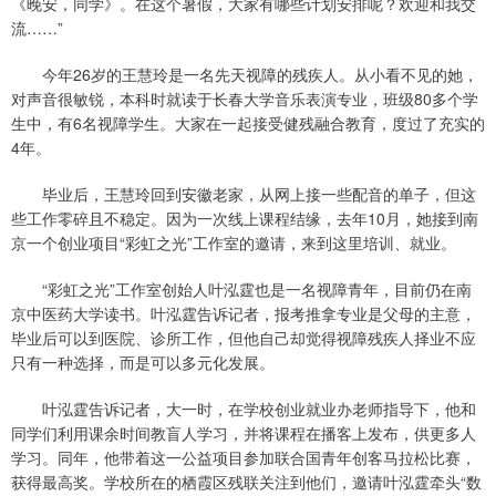
《晚安，同学》。在这个暑假，大家有哪些计划安排呢？欢迎和我交
流……”
今年26岁的王慧玲是一名先天视障的残疾人。从小看不见的她，
对声音很敏锐，本科时就读于长春大学音乐表演专业，班级80多个学
生中，有6名视障学生。大家在一起接受健残融合教育，度过了充实的
4年。
毕业后，王慧玲回到安徽老家，从网上接一些配音的单子，但这
些工作零碎且不稳定。因为一次线上课程结缘，去年10月，她接到南
京一个创业项目“彩虹之光”工作室的邀请，来到这里培训、就业。
“彩虹之光”工作室创始人叶泓霆也是一名视障青年，目前仍在南
京中医药大学读书。叶泓霆告诉记者，报考推拿专业是父母的主意，
毕业后可以到医院、诊所工作，但他自己却觉得视障残疾人择业不应
只有一种选择，而是可以多元化发展。
叶泓霆告诉记者，大一时，在学校创业就业办老师指导下，他和
同学们利用课余时间教盲人学习，并将课程在播客上发布，供更多人
学习。同年，他带着这一公益项目参加联合国青年创客马拉松比赛，
获得最高奖。学校所在的栖霞区残联关注到他们，邀请叶泓霆牵头“数