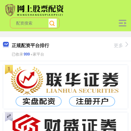
正规配资平台排行
更多
已收录
999
+家平台