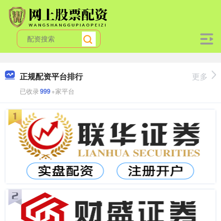
正规配资平台排行
更多
已收录
999
+家平台