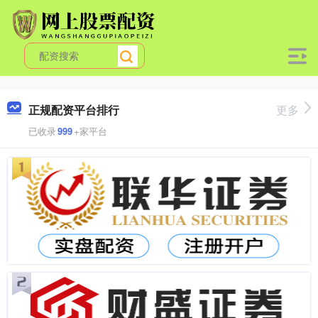
正规配资平台排行
更多
已收录
999
+家平台