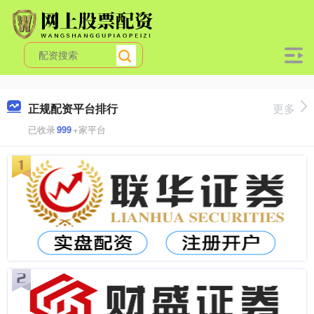
正规配资平台排行
更多
已收录
999
+家平台