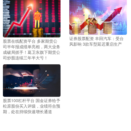
证券股票配资 丰田汽车：受台
股票在线配资平台 多家期货公
风影响 3款车型延迟重启生产
司半年报成绩单亮相，两大业务
成破局抓手！葛卫东旗下期货公
司炒股连续三年半大亏！
股票100杠杆平台 国金证券给予
松原股份买入评级，业绩符合预
期，处在持续快速增长通道