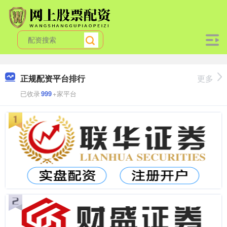
正规配资平台排行
更多
已收录
999
+家平台