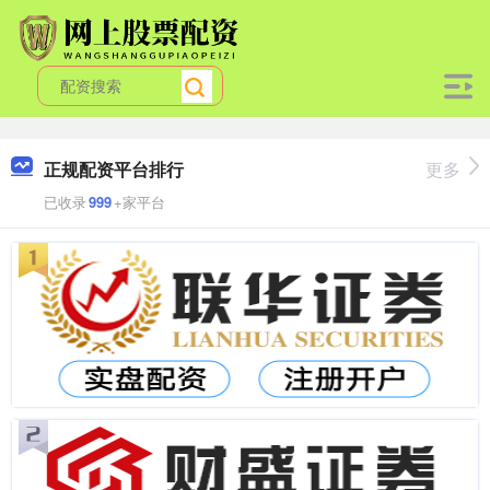
正规配资平台排行
更多
已收录
999
+家平台