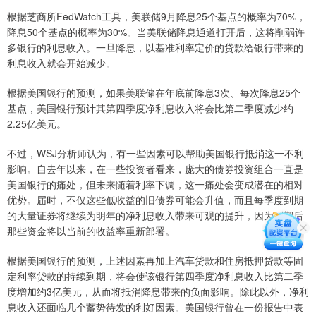
根据芝商所FedWatch工具，美联储9月降息25个基点的概率为70%，
降息50个基点的概率为30%。当美联储降息通道打开后，这将削弱许
多银行的利息收入。一旦降息，以基准利率定价的贷款给银行带来的
利息收入就会开始减少。
根据美国银行的预测，如果美联储在年底前降息3次、每次降息25个
基点，美国银行预计其第四季度净利息收入将会比第二季度减少约
2.25亿美元。
不过，WSJ分析师认为，有一些因素可以帮助美国银行抵消这一不利
影响。自去年以来，在一些投资者看来，庞大的债券投资组合一直是
美国银行的痛处，但未来随着利率下调，这一痛处会变成潜在的相对
优势。届时，不仅这些低收益的旧债券可能会升值，而且每季度到期
的大量证券将继续为明年的净利息收入带来可观的提升，因为到期后
那些资金将以当前的收益率重新部署。
根据美国银行的预测，上述因素再加上汽车贷款和住房抵押贷款等固
定利率贷款的持续到期，将会使该银行第四季度净利息收入比第二季
度增加约3亿美元，从而将抵消降息带来的负面影响。除此以外，净利
息收入还面临几个蓄势待发的利好因素。美国银行曾在一份报告中表