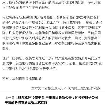
示，该行为防范利率下降而设计的现金流掉期对冲的到期，净利息收
入可能会在明年下半年开始提升。
根据VisibleAlpha整理的分析师预期，分析师们预计2025年美国银行
的净利息收入至少可增长5%，相比之下，预计花旗集团、摩根大通和
富国银行等大型银行的净利息收入增幅将要小得多，甚至可能出现下
降。许多分析师认为，与花旗集团和摩根大通等同行相比，目前美国
银行的投行业务收入对其总收入的贡献相对较大。因此，如果预期中
的降息有助于刺激更多的企业活动，那么美国银行将会成为最大的受
益者。
值得一提的是，在美联储最近一次针对严重经济滑坡情形开展的压力
测试中，美国银行的预估贷款损失率为5.5%，远低于接受测试的31家
大型银行7.1%的预估贷款损失率均值。
校对：王锦程靠谱股票配资
文章为作者独立观点，不代表网上股票配资观点
上一篇：
股票杠杆10倍平台 中集集团最新公告：间接控股子公司
中集醇科将在新三板正式挂牌